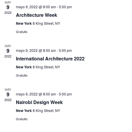
y
MAY
fecha.
9
E
mayo 9, 2022 @ 8:00 am
-
5:00 pm
vistas
2022
Architecture Week
de
New York
8 King Street, NY
Event
Gratuito
MAY
9
mayo 9, 2022 @ 8:00 am
-
5:00 pm
2022
International Architecture 2022
New York
8 King Street, NY
Gratuito
MAY
9
mayo 9, 2022 @ 8:00 am
-
5:00 pm
2022
Nairobi Design Week
New York
8 King Street, NY
Gratuito