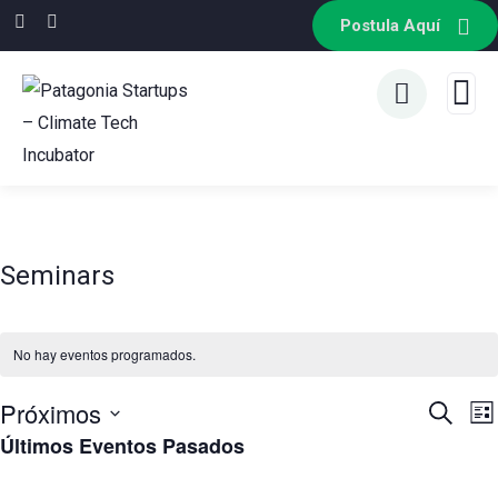
Postula Aquí
Seminars
No hay eventos programados.
Próximos
Naveg
N
Buscar
Lis
d
de
Últimos Eventos Pasados
Selecciona
v
búsq
la
d